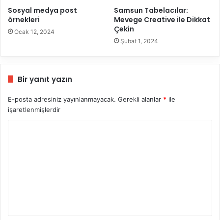
Sosyal medya post
Samsun Tabelacılar:
örnekleri
Mevege Creative ile Dikkat
Çekin
Ocak 12, 2024
Şubat 1, 2024
Bir yanıt yazın
E-posta adresiniz yayınlanmayacak.
Gerekli alanlar
*
ile
işaretlenmişlerdir
Y
o
r
u
m
*