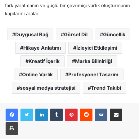
fark yaratmanın ve güçlü bir çevrimiçi varlık oluşturmanın
kapılarını aralar.
Duygusal Bağ
Görsel Dil
Güncellik
Hikaye Anlatımı
İzleyici Etkileşimi
Kreatif İçerik
Marka Bilinirliği
Online Varlık
Profesyonel Tasarım
sosyal medya stratejisi
Trend Takibi
LinkedIn
Tumblr
Pinterest
Reddit
VKontakte
E-Posta ile paylaş
Yazdır