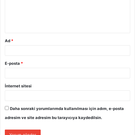
u
m
*
Ad
*
E-posta
*
İnternet sitesi
Daha sonraki yorumlarımda kullanılması için adım, e-posta
adresim ve site adresim bu tarayıcıya kaydedilsin.