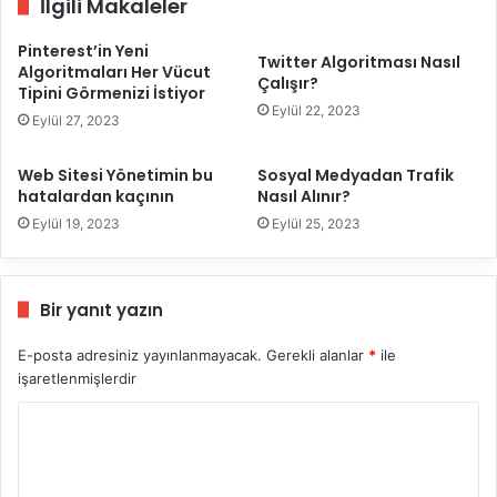
İlgili Makaleler
Pinterest’in Yeni
Twitter Algoritması Nasıl
Algoritmaları Her Vücut
Çalışır?
Tipini Görmenizi İstiyor
Eylül 22, 2023
Eylül 27, 2023
Web Sitesi Yönetimin bu
Sosyal Medyadan Trafik
hatalardan kaçının
Nasıl Alınır?
Eylül 19, 2023
Eylül 25, 2023
Bir yanıt yazın
E-posta adresiniz yayınlanmayacak.
Gerekli alanlar
*
ile
işaretlenmişlerdir
Y
o
r