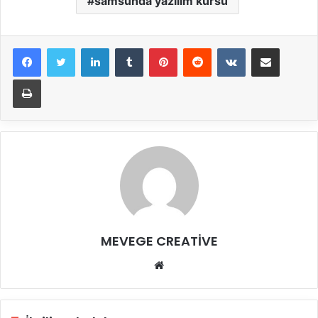
samsunda yazılım kursu
LinkedIn
Tumblr
Pinterest
Reddit
VKontakte
E-Posta ile paylaş
Yazdır
MEVEGE CREATİVE
Web
sitesi